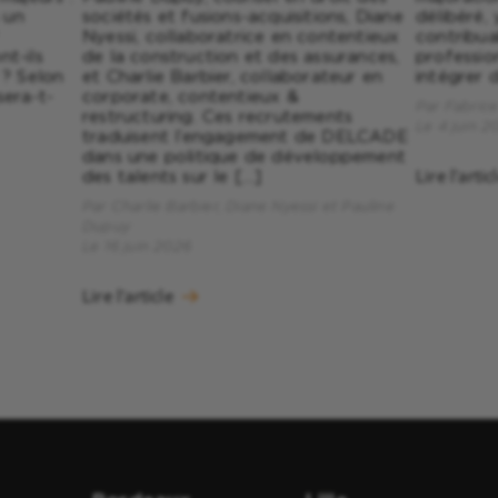
 un
sociétés et fusions-acquisitions, Diane
délibéré,
Nyessi, collaboratrice en contentieux
contribua
t-ils
de la construction et des assurances,
professio
 ? Selon
et Charlie Barbier, collaborateur en
intégrer 
sera-t-
corporate, contentieux &
Par Fabric
restructuring. Ces recrutements
Le 4 juin 2
traduisent l’engagement de DELCADE
dans une politique de développement
Lire l'artic
des talents sur le […]
Par Charlie Barbier, Diane Nyessi et Pauline
Dupuy
Le 16 juin 2026
Lire l'article