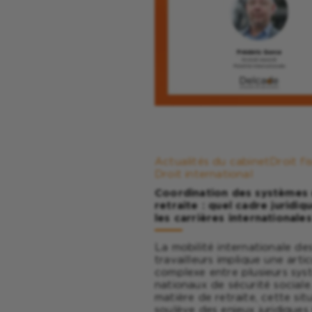
Actualités du cabinet
Droit fi
Droit international
Coordination des systèmes
retraite : quel cadre juridiq
les carrières internationales
La mobilité internationale de
travailleurs implique une arti
complexe entre plusieurs sys
nationaux de sécurité sociale
matière de retraite, cette sit
soulève des enjeux juridiques 