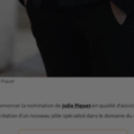
 Piquet
’annoncer la nomination de
Julie Piquet
en qualité d’assoc
création d’un nouveau pôle spécialisé dans le domaine du