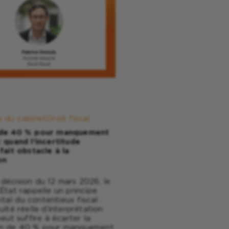
s du cabinet
Droit fiscal
 de 40 % pour manquement
: quand l’incertitude
 fait obstacle à la
on
décision du 12 mars 2026, le
’État rappelle un principe
al du contentieux fiscal :
ulté réelle d’interprétation
peut suffire à écarter la
on de 40 % pour manquement