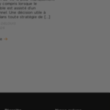
 y compris lorsque le
ble est assisté d’un
nnel. Une décision utile à
dans toute stratégie de […]
e DELOUIS
026
le