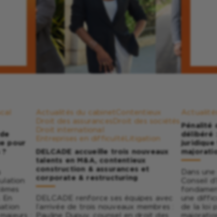
scal
Actualités du cabinet
Contentieux
Actualité
Droit des assurances
Droit des sociétés
Pénalité
Droit international
 de
délibéré 
Entreprises en difficulté
Litigation
ue pour
juridique
 ?
DELCADE accueille trois nouveaux
majorati
talents en M&A, contentieux
construction & assurances et
s
Dans une 
corporate & restructuring
culation
Conseil d
tèmes
fondament
. En
DELCADE renforce ses équipes avec
une diffic
uation
l’arrivée de trois nouveaux membres :
de la loi 
majeurs :
Pauline Dupuy, counsel en droit des
majorati