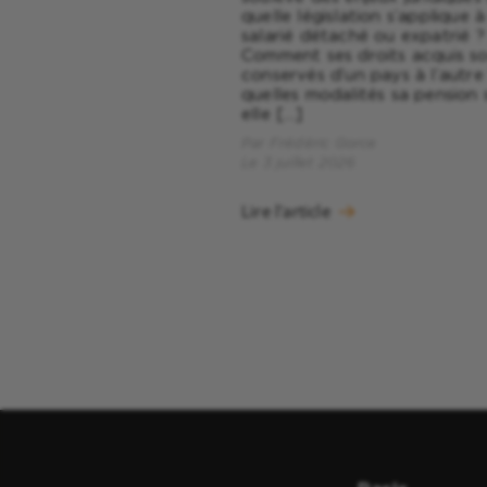
quelle législation s’applique à
salarié détaché ou expatrié ?
Comment ses droits acquis son
conservés d’un pays à l’autre
quelles modalités sa pension 
elle […]
Par Frédéric Gorce
Le 3 juillet 2026
Lire l'article