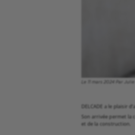
Le 11 mars 2024 Par Julie
DELCADE a le plaisir d
Son arrivée permet la 
et de la construction.