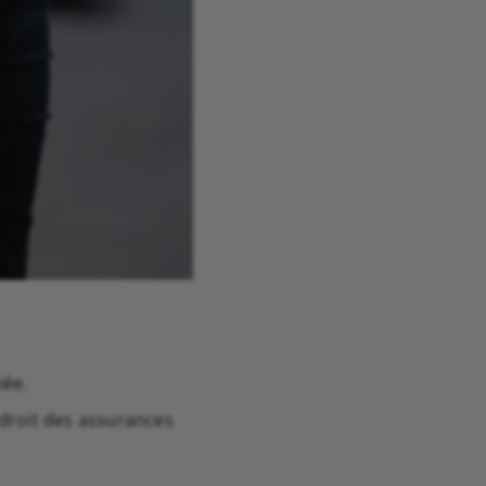
iée.
 droit des assurances