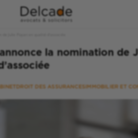
e Julie Piquet en qualité d’associée
nonce la nomination de Ju
d’associée
BINET
DROIT DES ASSURANCES
IMMOBILIER ET C