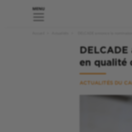
Accueil
Actualités
DELCADE annonce la nomination d
DELCADE an
en qualité 
ACTUALITÉS DU CA