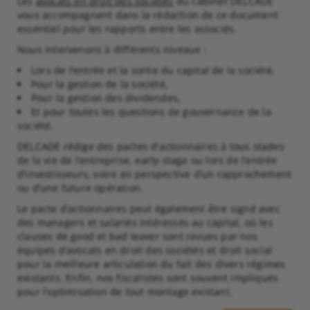
Les
avocats en droit des sociétés
du cabinet DELCADE
vous accompagnent dans la rédaction de ce document
essentiel pour les rapports entre les associés.
Nous intervenons à différents niveaux :
Lors de l’entrée et la sortie du capital de la société,
Pour la gestion de la société,
Pour la gestion des dividendes,
Et pour toutes les questions de gouvernance de la
société.
DELCADE rédige des pactes d’actionnaires à tous stades
de la vie de l’entreprise, early-stage ou lors de l’entrée
d’investisseurs, voire en perspective d’un rapprochement
ou d’une future opération.
Le pacte d’actionnaires peut également être signé avec
des managers et salariés intéressés au capital, où les
clauses de good et bad leaver sont revues par nos
équipes d’avocats en droit des sociétés et droit social
pour la meilleure articulation du fait des divers régimes
existants. Enfin, nos fiscalistes sont souvent impliqués
pour l’optimisation de tout montage existant.