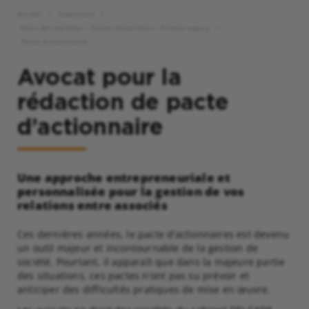
Accueil
Expertises
Droit des sociétés – Fusion-Acquisition – Private equity
Pacte d’actionnaire
Avocat pour la
rédaction de pacte
d’actionnaire
Une approche entrepreneuriale et
personnalisée pour la gestion de vos
relations entre associés
Ces dernières années, le pacte d’actionnaires est devenu
un outil majeur et incontournable de la gestion de
société. Pourtant, il apparaît que dans la majeure partie
des situations, ces pactes n’ont pas su prévoir et
anticiper des difficultés pratiques de mise en œuvre.