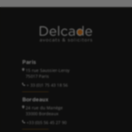
Paris
15 rue Saussier-Leroy
75017 Paris
+ 33 (0)1 75 43 18 56
Bordeaux
24 rue du Manège
33000 Bordeaux
+33 (0)5 56 45 27 90