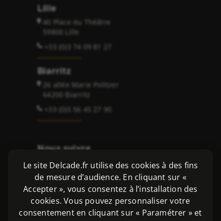
Lille
40 Place du Théâtre
59800 Lille
+33 (0)3 74 09 81 27
Biarritz
26 allée Marie Politzer
64200 Biarritz
+33 (0)5 56 45 27 90
Nous suivre
Le site Delcade.fr utilise des cookies à des fins
de mesure d’audience. En cliquant sur «
Accepter », vous consentez à l’installation des
cookies. Vous pouvez personnaliser votre
Copyright 2026 ©
consentement en cliquant sur « Paramétrer » et
Delcade SAS - Avocats et Solicitors