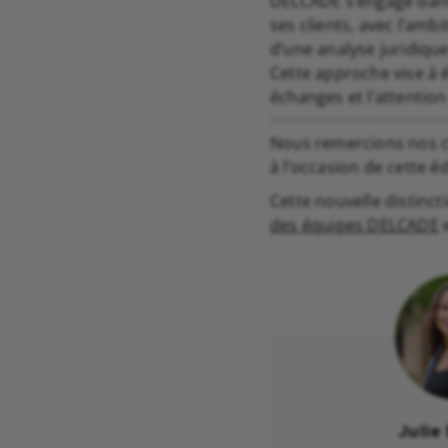
DELCADE s’engage dans
ses clients, avec l’amb
d’une analyse juridiqu
Cette approche vise à é
échanges et l’attention 
Nous remercions nos cl
à l’occasion de cette é
Cette nouvelle distinct
des équipes DELCADE
e
Julie