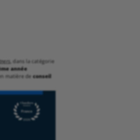
tners
, dans la catégorie
ème année
 en matière de
conseil