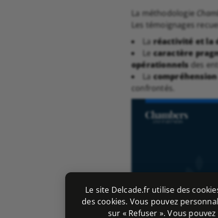
La méthodologie
Chamb
Les témoignages recuei
La
réactivité et la 
Le
caractère prag
opérationnels
des ent
La
compréhension 
confrontés.
Le site Delcade.fr utilise des cooki
des cookies. Vous pouvez personnali
sur « Refuser ». Vous pouvez