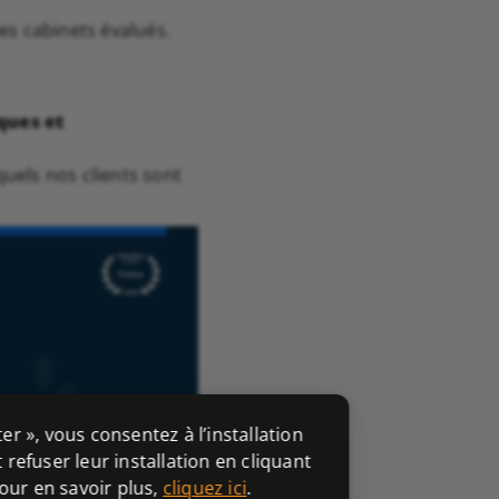
es cabinets évalués.
ques et
uels nos clients sont
er », vous consentez à l’installation
efuser leur installation en cliquant
our en savoir plus,
cliquez ici
.