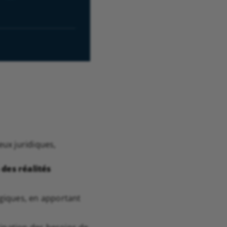
eux juridiques,
des réalités
giques, en apportant