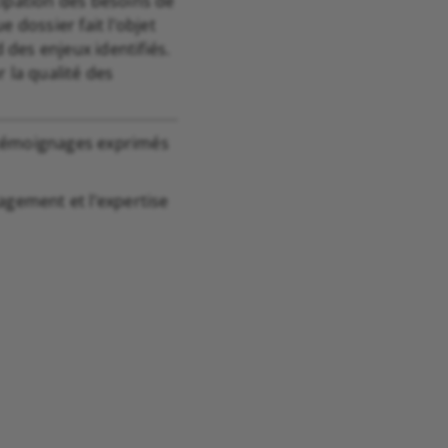
ipation des besoins de
 dossier fait l’objet
des enjeux identifiés.
 la qualité des
s témoignages exprimés
agement et l’expertise