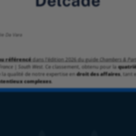
lie Da Vara
au référencé
dans l’édition 2026 du guide
Chambers & Par
France | South West
. Ce classement, obtenu pour la
quatri
e la qualité de notre expertise en
droit des affaires
, tant
tentieux complexes
.