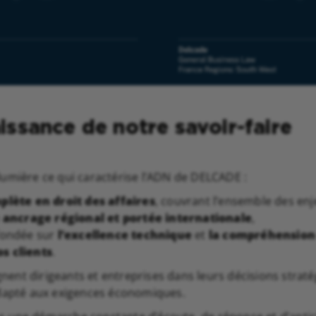
ssance de notre savoir-faire
umière ce qui caractérise l’ADN de DELCADE :
lète en droit des affaires
, couvrant l’ensemble des enj
 ancrage régional et portée internationale
,
fondée sur
l’excellence technique
et
la compréhension 
s clients
.
nt dirigeants et entreprises dans leurs décisions straté
adapté aux exigences économiques.