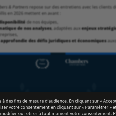
ers & Partners
repose sur des entretiens avec les clients d
llis en 2026 mettent en avant :
disponibilité
de nos équipes,
matique de nos analyses
, adaptées aux
enjeux stratégi
reprises,
approfondie des défis juridiques et économiques
auxq
es à des fins de mesure d’audience. En cliquant sur « Accept
ser votre consentement en cliquant sur « Paramétrer » et r
 modifier ou retirer à tout moment votre consentement. P