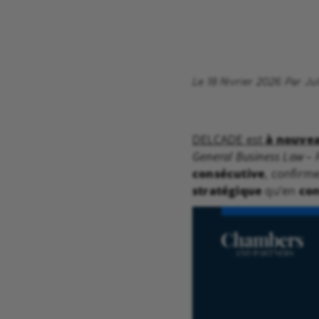
Le 18 février 2026 Par Ju
DELCADE est
à nouve
General Business Law – 
consécutive
, confirm
stratégique
qu’en
con