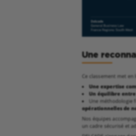
Une reconnai
Ce classement met en l
Une expertise comp
Un équilibre entre
Une méthodologie 
opérationnelles de no
Nos équipes accompagne
un cadre sécurisé et 