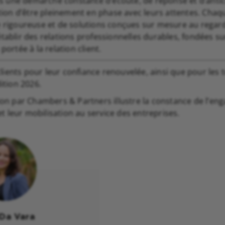
 une démarche constante d’écoute, de réponse et d’antic
ition d’être pleinement en phase avec leurs attentes. Chaque
e rigoureuse et de solutions conçues sur mesure au regard 
tablir des relations professionnelles durables, fondées sur
portée à la relation client.
ients pour leur confiance renouvelée, ainsi que pour le
dition 2026.
ion par Chambers & Partners illustre la constance de l’eng
t leur mobilisation au service des entreprises.
 Da Vara