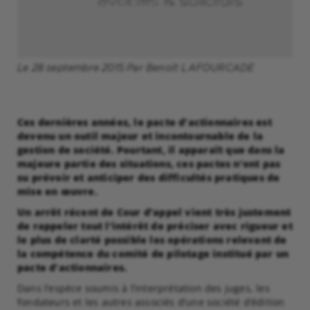
Le 28 septembre 2015 Par Benoît LAFOURCADE
Ces dernières années, le pacte d’actionnaires est
devenu un outil majeur et incontournable de la
gestion de société. Pourtant, il apparaît que dans la
majeure partie des situations, ces pactes n’ont pas
su prévoir et anticiper des difficultés pratiques de
mise en œuvre.
Un arrêt récent de Cour d’appel vient très justement
de rappeler tout l’intérêt de préciser avec rigueur et
le plus de clarté possible les opérations relevant de
la compétence du comité de pilotage institué par un
pacte d’actionnaires.
Dans l’espèce soumis à l’interprétation des juges, les
fondateurs et les autres associés d’une société d’édition