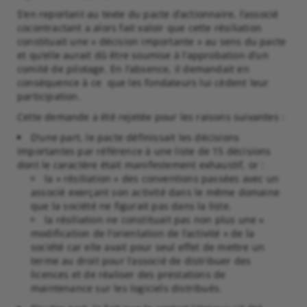
S’en reportant au texte du pacte d’actionnaire, l’associé
cocontractant a alors fait valoir que cette résiliation
constituait une « décision importante » au sens du pacte
et qu’elle aurait dû être soumise à l’approbation d’un
comité de pilotage. En l’absence, il demandait en
conséquence à ce que les fondateurs lui cèdent leur
participation.
Cette demande a été rejetée pour les raisons suivantes :
D’une part, le pacte définissait les décisions
importantes par référence à une liste de 15 décisions
dont le caractère était manifestement exhaustif, or :
la « résiliation » des conventions passées avec un
associé exerçant son activité dans le même domaine
que la société ne figurait pas dans la liste.
la résiliation ne constituait pas non plus une «
modification de l’orientation de l’activité » de la
société car elle avait pour seul effet de mettre un
terme au droit pour l’associé de distribuer des
licences et de réaliser des prestations de
maintenance sur les logiciels distribués.