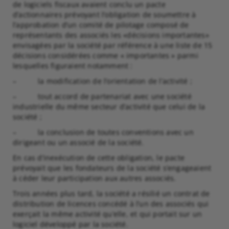
de logiciels fiscaux avaient conclu un pacte
d’actionnaires prévoyant l’obligation de soumettre à
l’approbation d’un comité de pilotage composé de
représentants des associés les «décisions importantes»
envisagées par la société par référence à une liste de 15
décisions considérées comme « importantes » parmi
lesquelles figuraient notamment :
– la modification de l’orientation de l’activité ;
– tout accord de partenariat avec une société
industrielle du même secteur d’activité que celui de la
société ;
– la conclusion de toutes conventions avec un
dirigeant ou un associé de la société.
En cas d’inexécution de cette obligation, le pacte
prévoyait que les fondateurs de la société s’engageaient
à céder leur participation aux autres associés.
Trois années plus tard, la société a résilié un contrat de
distribution de licences concédé à l’un des associés qui
exerçait la même activité qu’elle, et qui portait sur un
logiciel développé par la société.