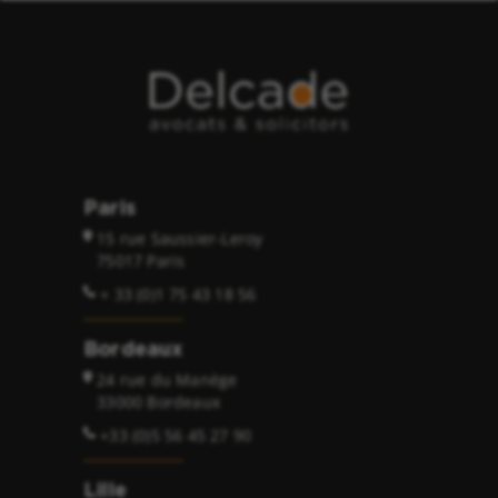
Paris
15 rue Saussier-Leroy
75017 Paris
+ 33 (0)1 75 43 18 56
Bordeaux
24 rue du Manège
33000 Bordeaux
+33 (0)5 56 45 27 90
Lille