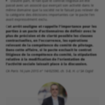
D’autre part, le fait que le contrat litigieux ait été
passé avec un associé qui exerçait son activité dans le
même domaine que la société ne le faisait pas relever de
la catégorie des décisions importantes car le pacte l’en
avait expressément exclu.
C
et arrêt souligne et rappelle l’importance pour les
parties à un pacte d’actionnaires de définir avec le
plus de précision et de clarté possible les clauses
contractuelles, en l’occurrence, les opérations
relevant de la compétence du comité de pilotage.
Dans cette affaire, si le pacte excluait le contrat
litigieux de la compétence du comité, la stipulation
relative à la modification de l’orientation de
l’activité sociale laissait place à la discussion.
CA Paris 16 juin 2015 n° 14/02590, ch. 5-8, H. c/ SA Cegid