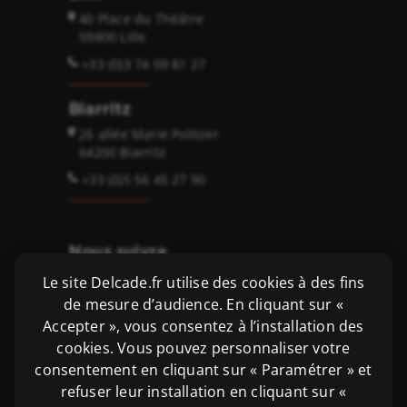
40 Place du Théâtre
59800 Lille
+33 (0)3 74 09 81 27
Biarritz
26 allée Marie Politzer
64200 Biarritz
+33 (0)5 56 45 27 90
Nous suivre
Le site Delcade.fr utilise des cookies à des fins
de mesure d’audience. En cliquant sur «
Accepter », vous consentez à l’installation des
cookies. Vous pouvez personnaliser votre
Copyright 2026 ©
consentement en cliquant sur « Paramétrer » et
Delcade SAS - Avocats et Solicitors
refuser leur installation en cliquant sur «
Mentions légales
|
Politique de données personnelles